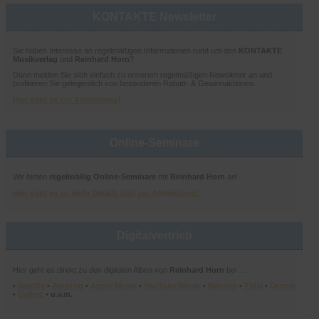
KONTAKTE Newsletter
Sie haben Interesse an regelmäßigen Informationen rund um den
KONTAKTE
Musikverlag
und
Reinhard Horn
?
Dann melden Sie sich einfach zu unserem regelmäßigen Newsletter an und
profitieren Sie gelegentlich von besonderen Rabatt- & Gewinnaktionen.
Hier geht es zur Anmeldung!
Online-Seminare
Wir bieten
regelmäßig Online-Seminare
mit
Reinhard Horn
an!
Hier geht es zu mehr Details und zur Anmeldung!
Digitalvertrieb
Hier geht es direkt zu den digitalen Alben von
Reinhard Horn
bei …
•
Spotify
•
Amazon
•
Apple Music
•
YouTube Music
•
Napster
•
Tidal
•
Deezer
•
Qobuz
• u.v.m.