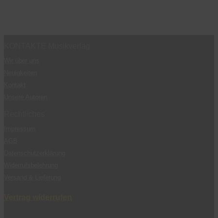
KONTAKTE Musikverlag
Wir über uns
Neuigkeiten
Kontakt
Unsere Autoren
Rechtliches
Impressum
AGB
Datenschutzerklärung
Widerrufsbelehrung
Versand & Lieferung
Vertrag widerrufen