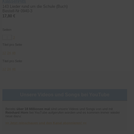
KlassenHits
143 Lieder rund um die Schule (Buch)
Bestell-Nr 0940-3
17,80 €
Seiten
1
2
Titel pro Seite
12
24
48
Titel pro Seite
12
24
48
Unsere Videos und Songs bei YouTube
Bereits
über 18 Millionen mal
sind unsere Videos und Songs von und mit
Reinhard Horn
bei YouTube aufgerufen worden und es kommen immer wieder
neue dazu:
>> Jetzt reinschauen und den Kanal abonnieren! <<