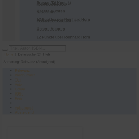
Presse-/TV-Kontakt
Ansprechpartner
Unsere Autoren
Newsletter
12 Punkte über Reinhard Horn
Presse-/TV-Kontakt
Unsere Autoren
12 Punkte über Reinhard Horn
Home
| Detailsuche (24 Titel)
Sortierung: Relevanz (Absteigend)
Relevanz
Bandnummer
Titel
Autor
Datum
ISBN
Preis
Aufsteigend
Absteigend