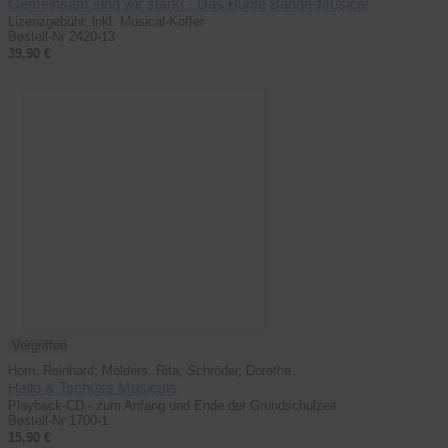
Gemeinsam sind wir stark! - Das Bunte Bande-Musical
Lizenzgebühr, inkl. Musical-Koffer
Bestell-Nr 2420-13
39,90 €
Vergriffen
Horn, Reinhard; Mölders, Rita; Schröder, Dorothe
Hallo & Tschüss Musicals
Playback-CD - zum Anfang und Ende der Grundschulzeit
Bestell-Nr 1700-1
15,90 €