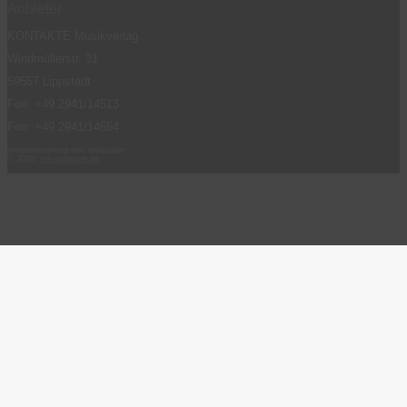
Anbieter
KONTAKTE Musikverlag
Windmüllerstr. 31
59557 Lippstadt
Fon: +49 2941/14513
Fon: +49 2941/14654
programmierung und realisation
© 2026:
ms-software.de