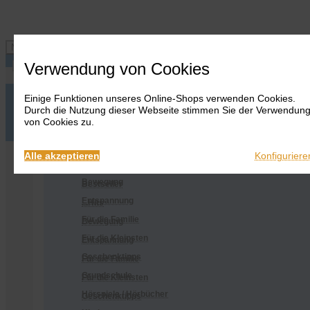
Navigation ein-/ausblenden
Verwendung von Cookies
Einige Funktionen unseres Online-Shops verwenden Cookies.
Anmelden
Onlineshop
Durch die Nutzung dieser Webseite stimmen Sie der Verwendun
Warenkorb
Alles
von Cookies zu.
anzeigen
Merkliste
Anmelden
Warenkorb
Merkliste
Kontakt
Kontakt
Bestseller
Onlineshop
Alle akzeptieren
Konfiguriere
...Hits
Alles anzeigen
Bewegung
Bestseller
Entspannung
...Hits
Für die Familie
Bewegung
Für die Kleinsten
Entspannung
Geschenktipps
Für die Familie
Grundschule
Für die Kleinsten
Hörspiele / Hörbücher
Geschenktipps