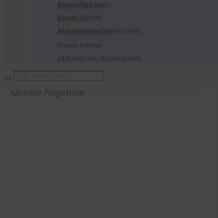
Presse-/TV-Kontakt
Ansprechpartner
Unsere Autoren
Newsletter
12 Punkte über Reinhard Horn
Presse-/TV-Kontakt
Unsere Autoren
12 Punkte über Reinhard Horn
Unsere Angebote