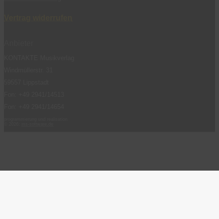
Vertrag widerrufen
Anbieter
KONTAKTE Musikverlag
Windmüllerstr. 31
59557 Lippstadt
Fon: +49 2941/14513
Fon: +49 2941/14654
programmierung und realisation
© 2026:
ms-software.de