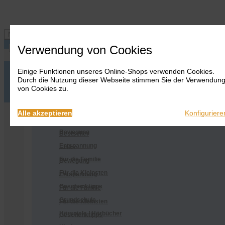
Navigation ein-/ausblenden
Verwendung von Cookies
Einige Funktionen unseres Online-Shops verwenden Cookies.
Anmelden
Onlineshop
Durch die Nutzung dieser Webseite stimmen Sie der Verwendun
Warenkorb
Alles
von Cookies zu.
anzeigen
Merkliste
Anmelden
Warenkorb
Merkliste
Kontakt
Kontakt
Bestseller
Onlineshop
Alle akzeptieren
Konfiguriere
...Hits
Alles anzeigen
Bewegung
Bestseller
Entspannung
...Hits
Für die Familie
Bewegung
Für die Kleinsten
Entspannung
Geschenktipps
Für die Familie
Grundschule
Für die Kleinsten
Hörspiele / Hörbücher
Geschenktipps