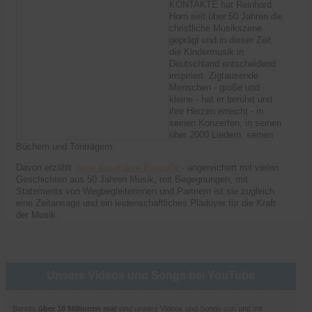
KONTAKTE hat Reinhard
Horn seit über 50 Jahren die
christliche Musikszene
geprägt und in dieser Zeit
die Kindermusik in
Deutschland entscheidend
inspiriert. Zigtausende
Menschen - große und
kleine - hat er berührt und
ihre Herzen erreicht - in
seinen Konzerten, in seinen
über 2000 Liedern, seinen
Büchern und Tonträgern.
Davon erzählt
diese besondere Biografie
- angereichert mit vielen
Geschichten aus 50 Jahren Musik, mit Begegnungen, mit
Statements von Wegbegleiterinnen und Partnern ist sie zugleich
eine Zeitansage und ein leidenschaftliches Plädoyer für die Kraft
der Musik.
Unsere Videos und Songs bei YouTube
Bereits
über 18 Millionen mal
sind unsere Videos und Songs von und mit