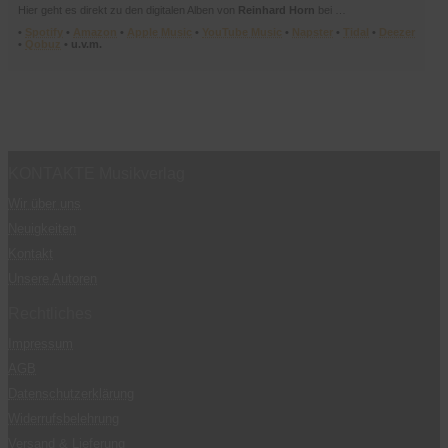
Hier geht es direkt zu den digitalen Alben von
Reinhard Horn
bei …
•
Spotify
•
Amazon
•
Apple Music
•
YouTube Music
•
Napster
•
Tidal
•
Deezer
•
Qobuz
• u.v.m.
KONTAKTE Musikverlag
Wir über uns
Neuigkeiten
Kontakt
Unsere Autoren
Rechtliches
Impressum
AGB
Datenschutzerklärung
Widerrufsbelehrung
Versand & Lieferung