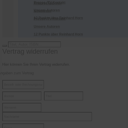
Presse-/TV-Kontakt
Ansprechpartner
Unsere Autoren
Newsletter
12 Punkte über Reinhard Horn
Presse-/TV-Kontakt
Unsere Autoren
12 Punkte über Reinhard Horn
Vertrag widerrufen
Hier können Sie Ihren Vertrag widerrufen.
ngaben zum Vertrag