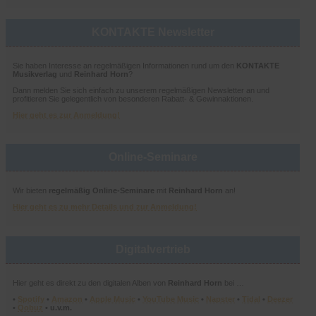
KONTAKTE Newsletter
Sie haben Interesse an regelmäßigen Informationen rund um den
KONTAKTE
Musikverlag
und
Reinhard Horn
?
Dann melden Sie sich einfach zu unserem regelmäßigen Newsletter an und
profitieren Sie gelegentlich von besonderen Rabatt- & Gewinnaktionen.
Hier geht es zur Anmeldung!
Online-Seminare
Wir bieten
regelmäßig Online-Seminare
mit
Reinhard Horn
an!
Hier geht es zu mehr Details und zur Anmeldung!
Digitalvertrieb
Hier geht es direkt zu den digitalen Alben von
Reinhard Horn
bei …
•
Spotify
•
Amazon
•
Apple Music
•
YouTube Music
•
Napster
•
Tidal
•
Deezer
•
Qobuz
• u.v.m.