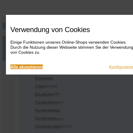
Navigation ein-/ausblenden
Verwendung von Cookies
Einige Funktionen unseres Online-Shops verwenden Cookies.
Anmelden
Onlineshop
Durch die Nutzung dieser Webseite stimmen Sie der Verwendun
Warenkorb
Alles
von Cookies zu.
anzeigen
Merkliste
Anmelden
Warenkorb
Merkliste
Kontakt
Kontakt
Bestseller
Onlineshop
Alle akzeptieren
Konfiguriere
...Hits
Alles anzeigen
Bewegung
Bestseller
Entspannung
...Hits
Für die Familie
Bewegung
Für die Kleinsten
Entspannung
Geschenktipps
Für die Familie
Grundschule
Für die Kleinsten
Hörspiele / Hörbücher
Geschenktipps