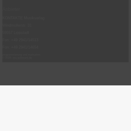
Anbieter
KONTAKTE Musikverlag
Windmüllerstr. 31
59557 Lippstadt
Fon: +49 2941/14513
Fon: +49 2941/14654
programmierung und realisation
© 2026:
ms-software.de