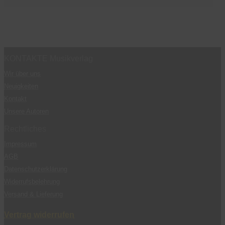
KONTAKTE Musikverlag
Wir über uns
Neuigkeiten
Kontakt
Unsere Autoren
Rechtliches
Impressum
AGB
Datenschutzerklärung
Widerrufsbelehrung
Versand & Lieferung
Vertrag widerrufen