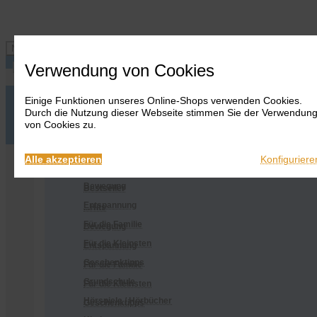
Navigation ein-/ausblenden
Verwendung von Cookies
Einige Funktionen unseres Online-Shops verwenden Cookies.
Anmelden
Onlineshop
Durch die Nutzung dieser Webseite stimmen Sie der Verwendun
Warenkorb
Alles
von Cookies zu.
anzeigen
Merkliste
Anmelden
Warenkorb
Merkliste
Kontakt
Kontakt
Bestseller
Onlineshop
Alle akzeptieren
Konfiguriere
...Hits
Alles anzeigen
Bewegung
Bestseller
Entspannung
...Hits
Für die Familie
Bewegung
Für die Kleinsten
Entspannung
Geschenktipps
Für die Familie
Grundschule
Für die Kleinsten
Hörspiele / Hörbücher
Geschenktipps