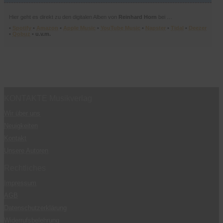
Hier geht es direkt zu den digitalen Alben von
Reinhard Horn
bei …
•
Spotify
•
Amazon
•
Apple Music
•
YouTube Music
•
Napster
•
Tidal
•
Deezer
•
Qobuz
• u.v.m.
KONTAKTE Musikverlag
Wir über uns
Neuigkeiten
Kontakt
Unsere Autoren
Rechtliches
Impressum
AGB
Datenschutzerklärung
Widerrufsbelehrung