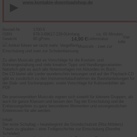
www.kontakte-downloadshop.de
Bestell-Nr
1700-5
ISBN
978-3-89617-228-0
Umfang
ca. 65 Minuten
Vier
Gewicht
90 g
Preis
14,90 €
Lieferstatus
tolle
Artikel führen wir nicht mehr. Vergriffen!
Musicals - zwei zur
Einschulung und zwei zur Schulentlassung
Zu allen Musicals gibt es Vorschläge für die Kostüm- und
Bühnengestaltung und viele kreative Tipps und Handlungsvarianten.
Natürlich gibt es auch alle Notenvorlagen mit Akkorden im Buch.
Die CD bietet alle Lieder wunderschön besungen und auf der Playback-CD
gibt es zusätzlich zu den Instrumentalaufnahmen die Bastelanleitungen für
die Stab- und Sockenpuppen, sowie Vorschläge für Kulissenbilder als
PDF.
Die praxiserprobten Musicals eignen sich sowohl für kleinere Gruppen, als
auch für ganze Klassen und lassen den Tag der Einschulung und die
Entlassungsfeier zu ganz besonderen Momenten und unvergesslichen
Erlebnissen für alle werden.
Inhalt:
Der erste Schultag – heutebeginnt die Grundschulzeit (Rita Mölders)
Traum zu glauben – eine Trollgeschichte zur Einschulung (Dorothe
Schröder)