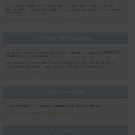
Bereits
über 18 Millionen mal
sind unsere Videos und Songs von und mit
Reinhard Horn
bei YouTube aufgerufen worden und es kommen immer wieder
neue dazu:
>> Jetzt reinschauen und den Kanal abonnieren! <<
KONTAKTE Newsletter
Sie haben Interesse an regelmäßigen Informationen rund um den
KONTAKTE
Musikverlag
und
Reinhard Horn
?
Dann melden Sie sich einfach zu unserem regelmäßigen Newsletter an und
profitieren Sie gelegentlich von besonderen Rabatt- & Gewinnaktionen.
Hier geht es zur Anmeldung!
Online-Seminare
Wir bieten
regelmäßig Online-Seminare
mit
Reinhard Horn
an!
Hier geht es zu mehr Details und zur Anmeldung!
Digitalvertrieb