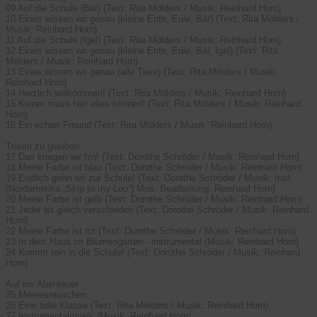
09 Auf die Schule (Bär) (Text: Rita Mölders / Musik: Reinhard Horn)
10 Eines wissen wir genau (kleine Ente, Eule, Bär) (Text: Rita Mölders /
Musik: Reinhard Horn)
11 Auf die Schule (Igel) (Text: Rita Mölders / Musik: Reinhard Horn)
12 Eines wissen wir genau (kleine Ente, Eule, Bär, Igel) (Text: Rita
Mölders / Musik: Reinhard Horn)
13 Eines wissen wir genau (alle Tiere) (Text: Rita Mölders / Musik:
Reinhard Horn)
14 Herzlich willkommen! (Text: Rita Mölders / Musik: Reinhard Horn)
15 Keiner muss hier alles können! (Text: Rita Mölders / Musik: Reinhard
Horn)
16 Ein echter Freund (Text: Rita Mölders / Musik: Reinhard Horn)
Traum zu glauben
17 Das kriegen wir hin! (Text: Dorothe Schröder / Musik: Reinhard Horn)
18 Meine Farbe ist blau (Text: Dorothe Schröder / Musik: Reinhard Horn)
19 Endlich gehn wir zur Schule! (Text: Dorothe Schröder / Musik: trad.
(Nordamerika „Skip to my Lou“) Mus. Bearbeitung: Reinhard Horn)
20 Meine Farbe ist gelb (Text: Dorothe Schröder / Musik: Reinhard Horn)
21 Jeder ist gleich verschieden (Text: Dorothe Schröder / Musik: Reinhard
Horn)
22 Meine Farbe ist rot (Text: Dorothe Schröder / Musik: Reinhard Horn)
23 In dem Haus im Blumengarten - instrumental (Musik: Reinhard Horn)
24 Kommt rein in die Schule! (Text: Dorothe Schröder / Musik: Reinhard
Horn)
Auf ins Abenteuer
25 Meeresrauschen
26 Eine tolle Klasse (Text: Rita Mölders / Musik: Reinhard Horn)
27 Instrumentalmusik (Musik: Reinhard Horn)