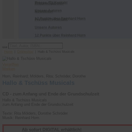
Presse-/TV-Kontakt
Ansprechpartner
Unsere Autoren
Newsletter
12 Punkte über Reinhard Horn
Presse-/TV-Kontakt
Unsere Autoren
12 Punkte über Reinhard Horn
Home
|
Onlineshop
| Hallo & Tschüss Musicals
Vergriffen
Merken
Horn, Reinhard; Mölders, Rita; Schröder, Dorothe
Hallo & Tschüss Musicals
CD - zum Anfang und Ende der Grundschulzeit
Hallo & Tschüss Musicals
zum Anfang und Ende der Grundschulzeit
Texte: Rita Mölders, Dorothe Schröder
Musik: Reinhard Horn
Ab sofort DIGITAL erhältlich!