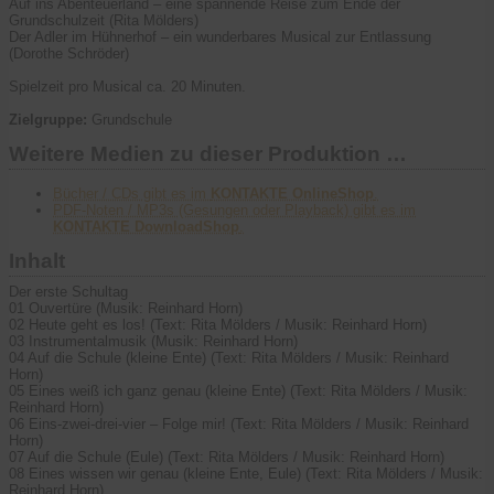
Auf ins Abenteuerland – eine spannende Reise zum Ende der
Grundschulzeit (Rita Mölders)
Der Adler im Hühnerhof – ein wunderbares Musical zur Entlassung
(Dorothe Schröder)
Spielzeit pro Musical ca. 20 Minuten.
Zielgruppe:
Grundschule
Weitere Medien zu dieser Produktion …
Bücher / CDs gibt es im
KONTAKTE OnlineShop
.
PDF-Noten / MP3s (Gesungen oder Playback) gibt es im
KONTAKTE DownloadShop
.
Inhalt
Der erste Schultag
01 Ouvertüre (Musik: Reinhard Horn)
02 Heute geht es los! (Text: Rita Mölders / Musik: Reinhard Horn)
03 Instrumentalmusik (Musik: Reinhard Horn)
04 Auf die Schule (kleine Ente) (Text: Rita Mölders / Musik: Reinhard
Horn)
05 Eines weiß ich ganz genau (kleine Ente) (Text: Rita Mölders / Musik:
Reinhard Horn)
06 Eins-zwei-drei-vier – Folge mir! (Text: Rita Mölders / Musik: Reinhard
Horn)
07 Auf die Schule (Eule) (Text: Rita Mölders / Musik: Reinhard Horn)
08 Eines wissen wir genau (kleine Ente, Eule) (Text: Rita Mölders / Musik:
Reinhard Horn)