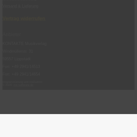
Versand & Lieferung
Vertrag widerrufen
Anbieter
KONTAKTE Musikverlag
Windmüllerstr. 31
59557 Lippstadt
Fon: +49 2941/14513
Fon: +49 2941/14654
programmierung und realisation
© 2026:
ms-software.de