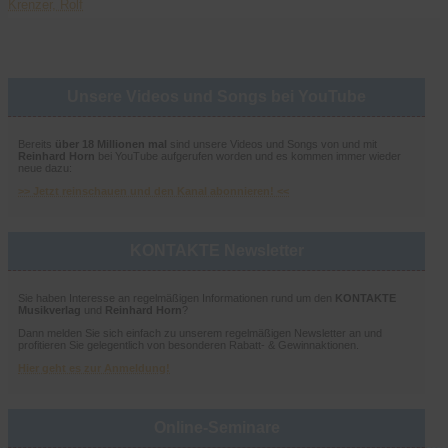
Krenzer, Rolf
Unsere Videos und Songs bei YouTube
Bereits
über 18 Millionen mal
sind unsere Videos und Songs von und mit
Reinhard Horn
bei YouTube aufgerufen worden und es kommen immer wieder
neue dazu:
>> Jetzt reinschauen und den Kanal abonnieren! <<
KONTAKTE Newsletter
Sie haben Interesse an regelmäßigen Informationen rund um den
KONTAKTE
Musikverlag
und
Reinhard Horn
?
Dann melden Sie sich einfach zu unserem regelmäßigen Newsletter an und
profitieren Sie gelegentlich von besonderen Rabatt- & Gewinnaktionen.
Hier geht es zur Anmeldung!
Online-Seminare