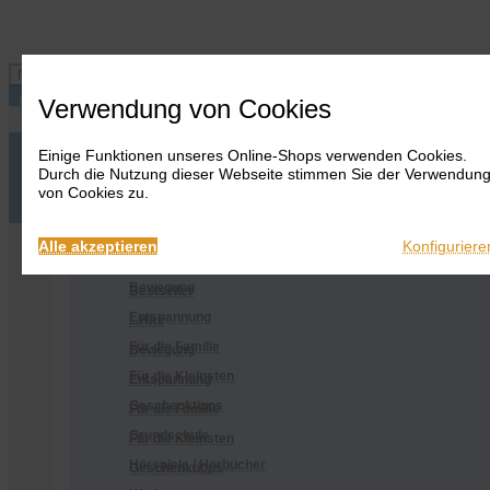
Navigation ein-/ausblenden
Verwendung von Cookies
Einige Funktionen unseres Online-Shops verwenden Cookies.
Anmelden
Onlineshop
Durch die Nutzung dieser Webseite stimmen Sie der Verwendun
Warenkorb
Alles
von Cookies zu.
anzeigen
Merkliste
Anmelden
Warenkorb
Merkliste
Kontakt
Kontakt
Bestseller
Onlineshop
Alle akzeptieren
Konfiguriere
...Hits
Alles anzeigen
Bewegung
Bestseller
Entspannung
...Hits
Für die Familie
Bewegung
Für die Kleinsten
Entspannung
Geschenktipps
Für die Familie
Grundschule
Für die Kleinsten
Hörspiele / Hörbücher
Geschenktipps