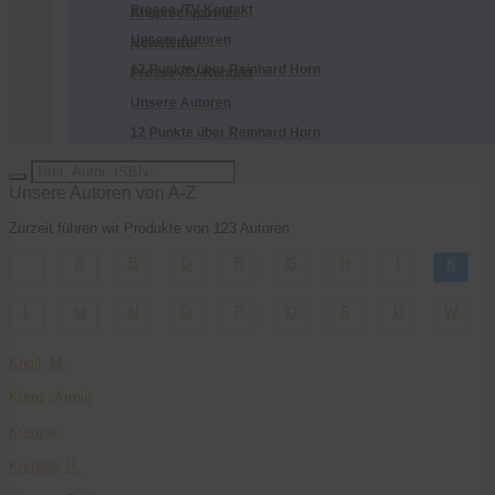
Presse-/TV-Kontakt
Ansprechpartner
Unsere Autoren
Newsletter
12 Punkte über Reinhard Horn
Presse-/TV-Kontakt
Unsere Autoren
12 Punkte über Reinhard Horn
Unsere Autoren von A-Z
Zurzeit führen wir Produkte von 123 Autoren
A
B
D
E
G
H
I
K
L
M
N
O
P
Q
S
U
W
Knoll, M.
Krenz, Armin
Krenzer
Krenzer, R.