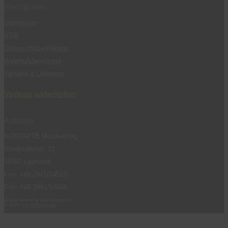
Rechtliches
Impressum
AGB
Datenschutzerklärung
Widerrufsbelehrung
Versand & Lieferung
Vertrag widerrufen
Anbieter
KONTAKTE Musikverlag
Windmüllerstr. 31
59557 Lippstadt
Fon: +49 2941/14513
Fon: +49 2941/14654
programmierung und realisation
© 2026:
ms-software.de