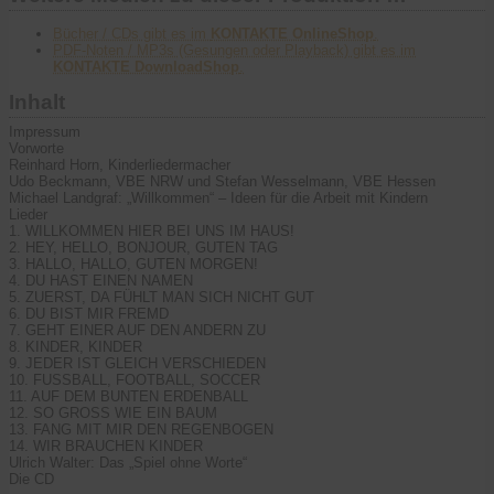
Bücher / CDs gibt es im
KONTAKTE OnlineShop
.
PDF-Noten / MP3s (Gesungen oder Playback) gibt es im
KONTAKTE DownloadShop
.
Inhalt
Impressum
Vorworte
Reinhard Horn, Kinderliedermacher
Udo Beckmann, VBE NRW und Stefan Wesselmann, VBE Hessen
Michael Landgraf: „Willkommen“ – Ideen für die Arbeit mit Kindern
Lieder
1. WILLKOMMEN HIER BEI UNS IM HAUS!
2. HEY, HELLO, BONJOUR, GUTEN TAG
3. HALLO, HALLO, GUTEN MORGEN!
4. DU HAST EINEN NAMEN
5. ZUERST, DA FÜHLT MAN SICH NICHT GUT
6. DU BIST MIR FREMD
7. GEHT EINER AUF DEN ANDERN ZU
8. KINDER, KINDER
9. JEDER IST GLEICH VERSCHIEDEN
10. FUSSBALL, FOOTBALL, SOCCER
11. AUF DEM BUNTEN ERDENBALL
12. SO GROSS WIE EIN BAUM
13. FANG MIT MIR DEN REGENBOGEN
14. WIR BRAUCHEN KINDER
Ulrich Walter: Das „Spiel ohne Worte“
Die CD