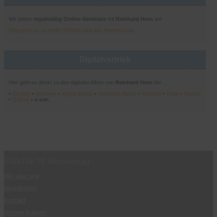
Wir bieten
regelmäßig Online-Seminare
mit
Reinhard Horn
an!
Hier geht es zu mehr Details und zur Anmeldung!
Digitalvertrieb
Hier geht es direkt zu den digitalen Alben von
Reinhard Horn
bei …
•
Spotify
•
Amazon
•
Apple Music
•
YouTube Music
•
Napster
•
Tidal
•
Deezer
•
Qobuz
• u.v.m.
KONTAKTE Musikverlag
Wir über uns
Neuigkeiten
Kontakt
Unsere Autoren