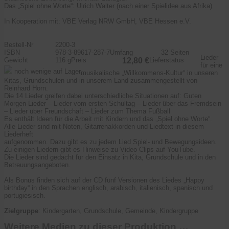
Das „Spiel ohne Worte“: Ulrich Walter (nach einer Spielidee aus Afrika)
In Kooperation mit: VBE Verlag NRW GmbH, VBE Hessen e.V.
Bestell-Nr
2200-3
ISBN
978-3-89617-287-7
Umfang
32 Seiten
Lieder
Gewicht
116 g
Preis
12,80 €
Lieferstatus
für eine
noch wenige auf Lager
musikalische „Willkommens-Kultur“ in unseren
Kitas, Grundschulen und in unserem Land zusammengestellt von
Reinhard Horn.
Die 14 Lieder greifen dabei unterschiedliche Situationen auf: Guten
Morgen-Lieder – Lieder vom ersten Schultag – Lieder über das Fremdsein
– Lieder über Freundschaft – Lieder zum Thema Fußball
Es enthält Ideen für die Arbeit mit Kindern und das „Spiel ohne Worte“.
Alle Lieder sind mit Noten, Gitarrenakkorden und Liedtext in diesem
Liederheft
aufgenommen. Dazu gibt es zu jedem Lied Spiel- und Bewegungsideen.
Zu einigen Liedern gibt es Hinweise zu Video Clips auf YouTube.
Die Lieder sind gedacht für den Einsatz in Kita, Grundschule und in den
Betreuungsangeboten.
Als Bonus finden sich auf der CD fünf Versionen des Liedes „Happy
birthday“ in den Sprachen englisch, arabisch, italienisch, spanisch und
portugiesisch.
Zielgruppe
: Kindergarten, Grundschule, Gemeinde, Kindergruppe
Weitere Medien zu dieser Produktion …