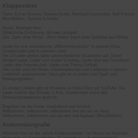
Klappentext
Texte: Eckart Bücken, Daniela Dicker, Reinhard Feuersträter, Rolf Krenzer,
Rita Mölders, Dorothe Schröder
Musik: Reinhard Horn
Didaktische Einführung: Michael Landgraf
Das „Spiel ohne Worte“: Ulrich Walter (nach einer Spielidee aus Afrika)
Lieder für eine musikalische „Willkommenskultur“ in unseren Kitas,
Grundschulen und in unserem Land.
Die 14 Lieder greifen dabei unterschiedliche Situationen auf: Guten
Morgen-Lieder, Lieder vom ersten Schultag, Lieder über das Fremdsein,
Lieder über Freundschaft, Lieder zum Thema Fußball.
Alle Lieder sind mit Noten, Gitarrenakkorden und Liedtexten in diesem
Liederheft aufgenommen. Dazu gibt es zu jedem Lied Spiel- und
Bewegungsideen.
Zu einigen Liedern gibt es Hinweise zu Video-Clips auf YouTube. Die
Lieder sind für den Einsatz in Kita, Grundschule und in den
Betreuungsangeboten gedacht.
Begrüßen wir die Kinder musikalisch und herzlich:
Willkommen, willkommen, willkommen hier bei uns im Haus.
Willkommen, willkommen und nun erst mal Applaus! (Rita Mölders)
Autorenbiografie
Reinhard Horn ist der „tollste Kinderversteher“. Im Herzen ist Reinhard
Horn stets ein Kind geblieben. Er versteht es auf unnachahmlich