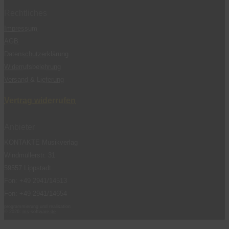
Rechtliches
Impressum
AGB
Datenschutzerklärung
Widerrufsbelehrung
Versand & Lieferung
Vertrag widerrufen
Anbieter
KONTAKTE Musikverlag
Windmüllerstr. 31
59557 Lippstadt
Fon: +49 2941/14513
Fon: +49 2941/14654
programmierung und realisation
© 2026:
ms-software.de