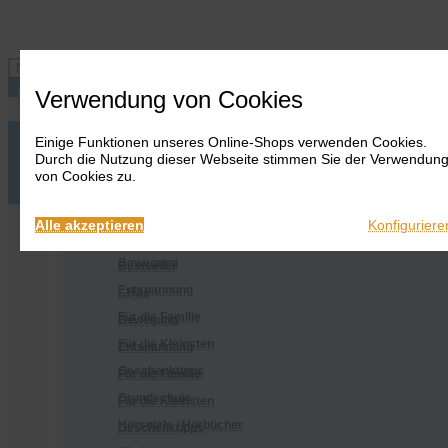
Navigation ein-/ausblenden
Verwendung von Cookies
Einige Funktionen unseres Online-Shops verwenden Cookies.
Anmelden
Onlineshop
Durch die Nutzung dieser Webseite stimmen Sie der Verwendun
Warenkorb
Alles
von Cookies zu.
anzeigen
Merkliste
Anmelden
Warenkorb
Merkliste
Kontakt
Kontakt
Bestseller
Onlineshop
Alle akzeptieren
Konfiguriere
...Hits
Alles anzeigen
Bewegung
Bestseller
Entspannung
...Hits
Für die Familie
Bewegung
Für die Kleinsten
Entspannung
Geschenktipps
Für die Familie
Grundschule
Für die Kleinsten
Hörspiele / Hörbücher
Geschenktipps