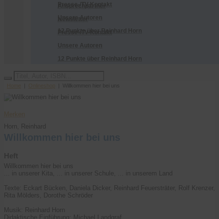
Presse-/TV-Kontakt
Ansprechpartner
Unsere Autoren
Newsletter
12 Punkte über Reinhard Horn
Presse-/TV-Kontakt
Unsere Autoren
12 Punkte über Reinhard Horn
Home
|
Onlineshop
| Willkommen hier bei uns
Bestellen
Merken
Horn, Reinhard
Willkommen hier bei uns
Heft
Willkommen hier bei uns
... in unserer Kita, ... in unserer Schule, ... in unserem Land
Texte: Eckart Bücken, Daniela Dicker, Reinhard Feuersträter, Rolf Krenzer,
Rita Mölders, Dorothe Schröder
Musik: Reinhard Horn
Didaktische Einführung: Michael Landgraf