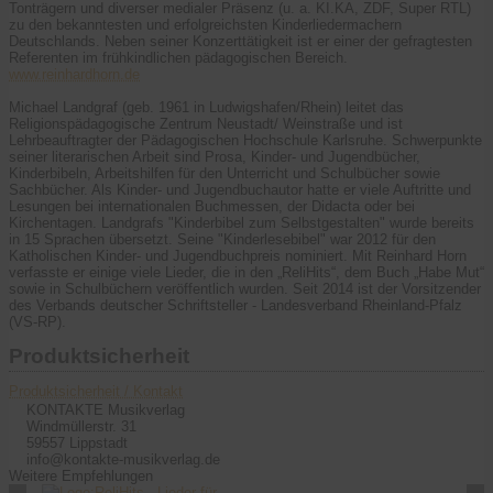
Tonträgern und diverser medialer Präsenz (u. a. KI.KA, ZDF, Super RTL)
zu den bekanntesten und erfolgreichsten Kinderliedermachern
Deutschlands. Neben seiner Konzerttätigkeit ist er einer der gefragtesten
Referenten im frühkindlichen pädagogischen Bereich.
www.reinhardhorn.de
Michael Landgraf (geb. 1961 in Ludwigshafen/Rhein) leitet das
Religionspädagogische Zentrum Neustadt/ Weinstraße und ist
Lehrbeauftragter der Pädagogischen Hochschule Karlsruhe. Schwerpunkte
seiner literarischen Arbeit sind Prosa, Kinder- und Jugendbücher,
Kinderbibeln, Arbeitshilfen für den Unterricht und Schulbücher sowie
Sachbücher. Als Kinder- und Jugendbuchautor hatte er viele Auftritte und
Lesungen bei internationalen Buchmessen, der Didacta oder bei
Kirchentagen. Landgrafs "Kinderbibel zum Selbstgestalten" wurde bereits
in 15 Sprachen übersetzt. Seine "Kinderlesebibel" war 2012 für den
Katholischen Kinder- und Jugendbuchpreis nominiert. Mit Reinhard Horn
verfasste er einige viele Lieder, die in den „ReliHits“, dem Buch „Habe Mut“
sowie in Schulbüchern veröffentlich wurden. Seit 2014 ist der Vorsitzender
des Verbands deutscher Schriftsteller - Landesverband Rheinland-Pfalz
(VS-RP).
Produktsicherheit
Produktsicherheit / Kontakt
KONTAKTE Musikverlag
Windmüllerstr. 31
59557 Lippstadt
info@kontakte-musikverlag.de
Weitere Empfehlungen