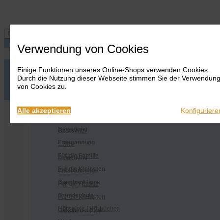
Navigation ein-/ausblenden
Verwendung von Cookies
Einige Funktionen unseres Online-Shops verwenden Cookies.
Anmelden
Onlineshop
Durch die Nutzung dieser Webseite stimmen Sie der Verwendun
Warenkorb
Alles
von Cookies zu.
anzeigen
Merkliste
Anmelden
Warenkorb
Merkliste
Kontakt
Kontakt
Bestseller
Onlineshop
Alle akzeptieren
Konfiguriere
...Hits
Alles anzeigen
Bewegung
Bestseller
Entspannung
...Hits
Für die Familie
Bewegung
Für die Kleinsten
Entspannung
Geschenktipps
Für die Familie
Grundschule
Für die Kleinsten
Hörspiele / Hörbücher
Geschenktipps