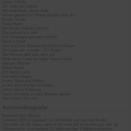
Leben in Fülle
Oh, when the Saints
Wir sind Kinder dieser Erde
Woran glaube ich? Woran glaubst denn du?
Kinder, Kinder
Feste feiern
Wir Kinder sind ein Zeichen
Das wünsch ich sehr
Auf Schwingen getragen und frei
Hand in Hand
Das Lied vom Weihnachts-Wünsche-Baum
Mit Liebe uns umhülle – Ein Segen
Der Himmel geht über allen auf
Viele kleine Leute an vielen kleinen Orten
Wasser, Wasser
Deine Hände
Ein kleines Licht
Auf vielen Wegen
Krone, Stern und Wellen
In des alten Bundes Schriften
Jesus lebt in Palästina
Lasst uns heute zu dem Brunnen gehen
Wer Gottes Wort hört
Autorenbiografie
Reinhard Horn (Musik)
Geboren 1955 in Lippstadt, ist verheiratet und hat zwei Kinder.
Seit mehr als 30 Jahren steht er mit rund 150 Konzerten pro Jahr auf
Bühnen im In- und Ausland. Er zählt mit über 1 Million verkauften