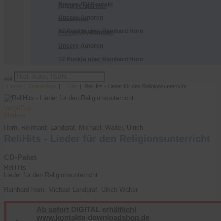
Presse-/TV-Kontakt
Ansprechpartner
Unsere Autoren
Newsletter
12 Punkte über Reinhard Horn
Presse-/TV-Kontakt
Unsere Autoren
12 Punkte über Reinhard Horn
Home
|
Onlineshop
|
...Hits
| ReliHits - Lieder für den Religionsunterricht
Vergriffen
Merken
Horn, Reinhard; Landgraf, Michael; Walter, Ulrich
ReliHits - Lieder für den Religionsunterricht
CD-Paket
ReliHits
Lieder für den Religionsunterricht
Reinhard Horn, Michael Landgraf, Ulrich Walter
Ab sofort DIGITAL erhältlich!
www.kontakte-downloadshop.de