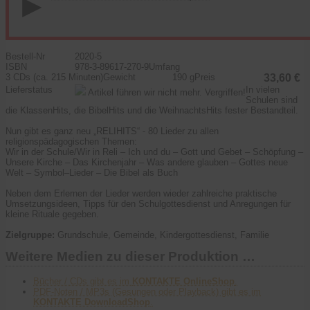
Bestell-Nr
2020-5
ISBN
978-3-89617-270-9
Umfang
3 CDs (ca. 215 Minuten)
Gewicht
190 g
Preis
33,60 €
Lieferstatus
In vielen
Artikel führen wir nicht mehr. Vergriffen!
Schulen sind
die KlassenHits, die BibelHits und die WeihnachtsHits fester Bestandteil.
Nun gibt es ganz neu „RELIHITS“ - 80 Lieder zu allen
religionspädagogischen Themen:
Wir in der Schule/Wir in Reli – Ich und du – Gott und Gebet – Schöpfung –
Unsere Kirche – Das Kirchenjahr – Was andere glauben – Gottes neue
Welt – Symbol–Lieder – Die Bibel als Buch
Neben dem Erlernen der Lieder werden wieder zahlreiche praktische
Umsetzungsideen, Tipps für den Schulgottesdienst und Anregungen für
kleine Rituale gegeben.
Zielgruppe:
Grundschule, Gemeinde, Kindergottesdienst, Familie
Weitere Medien zu dieser Produktion …
Bücher / CDs gibt es im
KONTAKTE OnlineShop
.
PDF-Noten / MP3s (Gesungen oder Playback) gibt es im
KONTAKTE DownloadShop
.