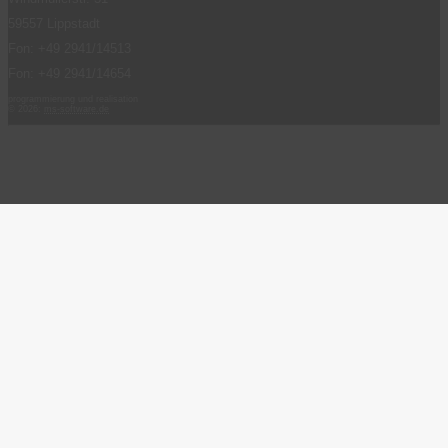
59557 Lippstadt
Fon: +49 2941/14513
Fon: +49 2941/14654
programmierung und realisation
© 2026:
ms-software.de