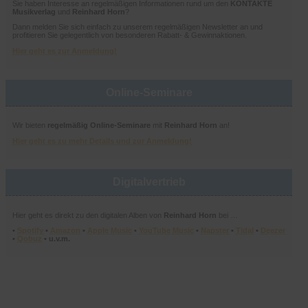
Sie haben Interesse an regelmäßigen Informationen rund um den
KONTAKTE
Musikverlag
und
Reinhard Horn
?
Dann melden Sie sich einfach zu unserem regelmäßigen Newsletter an und
profitieren Sie gelegentlich von besonderen Rabatt- & Gewinnaktionen.
Hier geht es zur Anmeldung!
Online-Seminare
Wir bieten
regelmäßig Online-Seminare
mit
Reinhard Horn
an!
Hier geht es zu mehr Details und zur Anmeldung!
Digitalvertrieb
Hier geht es direkt zu den digitalen Alben von
Reinhard Horn
bei …
•
Spotify
•
Amazon
•
Apple Music
•
YouTube Music
•
Napster
•
Tidal
•
Deezer
•
Qobuz
• u.v.m.