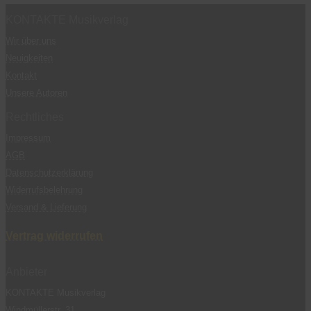
KONTAKTE Musikverlag
Wir über uns
Neuigkeiten
Kontakt
Unsere Autoren
Rechtliches
Impressum
AGB
Datenschutzerklärung
Widerrufsbelehrung
Versand & Lieferung
Vertrag widerrufen
Anbieter
KONTAKTE Musikverlag
Windmüllerstr. 31