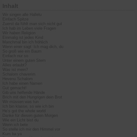
Inhalt
Wir singen alle Hallelu
Einfach Spitze
Zuerst da fühlt man sich nicht gut
Ich hab im Leben viele Fragen
Wir haben Religion
Einmalig ist jedes Kind
Manchmal bin ich fröhlich
Wenn einer sagt: Ich mag dich, du
So groß wie ein Baum
Einfach nur so
Unter einem guten Stern
Alles erlaubt?
Was ist mein?
Schalom chaverim
Hevenu Schalom
Ich habe einen Namen
Gut gemacht!
Gib uns helfende Hände
Brich mit den Hungrigen dein Brot
Wir müssen was tun
Ich bin klasse, so wie ich bin
He‘s got the whole world
Danke für diesen guten Morgen
Wie ein Licht bist du
Wenn ich bete
So stelle ich mir den Himmel vor
Kum ba ya