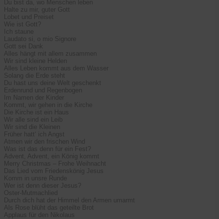
Du bist da, wo Menschen leben
Halte zu mir, guter Gott
Lobet und Preiset
Wie ist Gott?
Ich staune
Laudato si, o mio Signore
Gott sei Dank
Alles hängt mit allem zusammen
Wir sind kleine Helden
Alles Leben kommt aus dem Wasser
Solang die Erde steht
Du hast uns deine Welt geschenkt
Erdenrund und Regenbogen
Im Namen der Kinder
Kommt, wir gehen in die Kirche
Die Kirche ist ein Haus
Wir alle sind ein Leib
Wir sind die Kleinen
Früher hatt‘ ich Angst
Atmen wir den frischen Wind
Was ist das denn für ein Fest?
Advent, Advent, ein König kommt
Merry Christmas – Frohe Weihnacht
Das Lied vom Friedenskönig Jesus
Komm in unsre Runde
Wer ist denn dieser Jesus?
Oster-Mutmachlied
Durch dich hat der Himmel den Armen umarmt
Als Rose blüht das geteilte Brot
Applaus für den Nikolaus