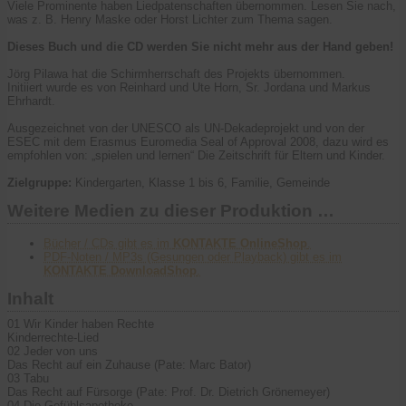
Viele Prominente haben Liedpatenschaften übernommen. Lesen Sie nach,
was z. B. Henry Maske oder Horst Lichter zum Thema sagen.
Dieses Buch und die CD werden Sie nicht mehr aus der Hand geben!
Jörg Pilawa hat die Schirmherrschaft des Projekts übernommen.
Initiiert wurde es von Reinhard und Ute Horn, Sr. Jordana und Markus
Ehrhardt.
Ausgezeichnet von der UNESCO als UN-Dekadeprojekt und von der
ESEC mit dem Erasmus Euromedia Seal of Approval 2008, dazu wird es
empfohlen von: „spielen und lernen“ Die Zeitschrift für Eltern und Kinder.
Zielgruppe:
Kindergarten, Klasse 1 bis 6, Familie, Gemeinde
Weitere Medien zu dieser Produktion …
Bücher / CDs gibt es im
KONTAKTE OnlineShop
.
PDF-Noten / MP3s (Gesungen oder Playback) gibt es im
KONTAKTE DownloadShop
.
Inhalt
01 Wir Kinder haben Rechte
Kinderrechte-Lied
02 Jeder von uns
Das Recht auf ein Zuhause (Pate: Marc Bator)
03 Tabu
Das Recht auf Fürsorge (Pate: Prof. Dr. Dietrich Grönemeyer)
04 Die Gefühlsapotheke