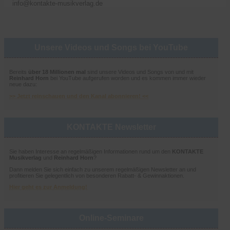
info@kontakte-musikverlag.de
Unsere Videos und Songs bei YouTube
Bereits
über 18 Millionen mal
sind unsere Videos und Songs von und mit
Reinhard Horn
bei YouTube aufgerufen worden und es kommen immer wieder
neue dazu:
>> Jetzt reinschauen und den Kanal abonnieren! <<
KONTAKTE Newsletter
Sie haben Interesse an regelmäßigen Informationen rund um den
KONTAKTE
Musikverlag
und
Reinhard Horn
?
Dann melden Sie sich einfach zu unserem regelmäßigen Newsletter an und
profitieren Sie gelegentlich von besonderen Rabatt- & Gewinnaktionen.
Hier geht es zur Anmeldung!
Online-Seminare