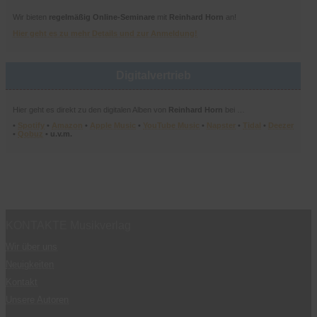
Wir bieten
regelmäßig Online-Seminare
mit
Reinhard Horn
an!
Hier geht es zu mehr Details und zur Anmeldung!
Digitalvertrieb
Hier geht es direkt zu den digitalen Alben von
Reinhard Horn
bei …
•
Spotify
•
Amazon
•
Apple Music
•
YouTube Music
•
Napster
•
Tidal
•
Deezer
•
Qobuz
• u.v.m.
KONTAKTE Musikverlag
Wir über uns
Neuigkeiten
Kontakt
Unsere Autoren