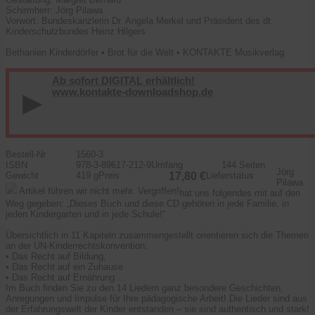
Schirmherr: Jörg Pilawa
Vorwort: Bundeskanzlerin Dr. Angela Merkel und Präsident des dt.
Kinderschutzbundes Heinz Hilgers
Bethanien Kinderdörfer • Brot für die Welt • KONTAKTE Musikverlag
Ab sofort DIGITAL erhältlich!
www.kontakte-downloadshop.de
Bestell-Nr
1560-3
ISBN
978-3-89617-212-9
Umfang
144 Seiten
Jörg
Gewicht
419 g
Preis
17,80 €
Lieferstatus
Pilawa
Artikel führen wir nicht mehr. Vergriffen!
hat uns folgendes mit auf den
Weg gegeben: „Dieses Buch und diese CD gehören in jede Familie, in
jeden Kindergarten und in jede Schule!“
Übersichtlich in 11 Kapiteln zusammengestellt orientieren sich die Themen
an der UN-Kinderrechtskonvention:
• Das Recht auf Bildung,
• Das Recht auf ein Zuhause
• Das Recht auf Ernährung ...
Im Buch finden Sie zu den 14 Liedern ganz besondere Geschichten,
Anregungen und Impulse für Ihre pädagogische Arbeit! Die Lieder sind aus
der Erfahrungswelt der Kinder entstanden – sie sind authentisch und stark!