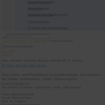
Presse-/TV-Kontakt
Ansprechpartner
Unsere Autoren
Newsletter
12 Punkte über Reinhard Horn
Presse-/TV-Kontakt
Unsere Autoren
12 Punkte über Reinhard Horn
Home
|
Onlineshop
|
Für die Familie
| Echte KinderRechte
Vergriffen
Merken
Horn, Reinhard; Ehrhardt, Markus; Schmidt OP, Sr. Jordana
Echte KinderRechte
Das Lieder- und Projektbuch zu Kinderrechten. Von Kindern
für Kinder. Authentisch - Stark - Überzeugend
Echte KinderRechte
Von Kindern für Kinder - authentisch - stark - überzeugend
Texte: Markus Ehrhardt
Musik: Reinhard Horn
Idee: Sr. Jordana
Gestaltung: Margret Bernard