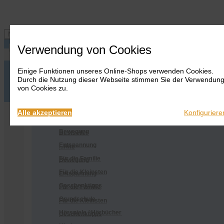
Navigation ein-/ausblenden
Verwendung von Cookies
Einige Funktionen unseres Online-Shops verwenden Cookies.
Anmelden
Onlineshop
Durch die Nutzung dieser Webseite stimmen Sie der Verwendun
Warenkorb
Alles
von Cookies zu.
anzeigen
Merkliste
Anmelden
Warenkorb
Merkliste
Kontakt
Kontakt
Bestseller
Onlineshop
Alle akzeptieren
Konfiguriere
...Hits
Alles anzeigen
Bewegung
Bestseller
Entspannung
...Hits
Für die Familie
Bewegung
Für die Kleinsten
Entspannung
Geschenktipps
Für die Familie
Grundschule
Für die Kleinsten
Hörspiele / Hörbücher
Geschenktipps