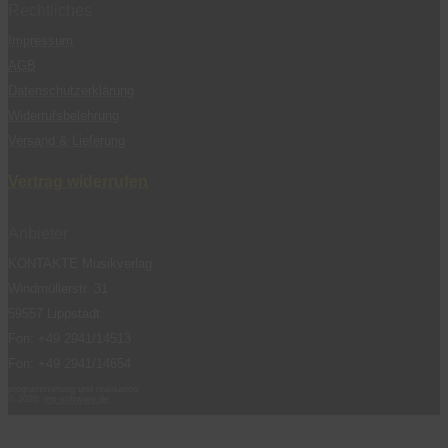
Rechtliches
Impressum
AGB
Datenschutzerklärung
Widerrufsbelehrung
Versand & Lieferung
Vertrag widerrufen
Anbieter
KONTAKTE Musikverlag
Windmüllerstr. 31
59557 Lippstadt
Fon: +49 2941/14513
Fon: +49 2941/14654
programmierung und realisation
© 2026:
ms-software.de