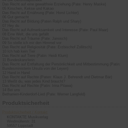
Das Recht auf eine gewaltfreie Erziehung (Pate: Henry Maske)
05 Kirschen, Kekse und Kakao
Das Recht auf Ernährung (Pate: Horst Lichter)
06 Gut gemacht
Das Recht auf Bildung (Paten Ralph und Shary)
07 Hey du
Das Recht auf Aufmerksamkeit und Interesse (Pate: Paul Maar)
08 Eine Welt, die uns gefällt
Das Recht auf Träume (Pate: Janosch)
09 So stelle ich mir den Himmel vor
Das Recht auf Religiosität (Pate: Erzbischof Zollitsch)
10 Ich hab kein Tier
Das Recht auf Tiere (Patin: Heidi Klum)
11 Bundeskanzlerin
Das Recht auf Entfaltung der Persönlichkeit und Mitbestimmung (Patin:
Bundesministerin Ursula von der Leyen)
12 Hand in Hand
Das Recht auf Rechte (Paten: Klaus J. Behrendt und Dietmar Bär)
13 Weißt du, was jedes Kind braucht?
Das Recht auf Rechte (Patin: Irina Pilawa)
14 Bei uns
Bethanien-Kinderdorf-Lied (Pate: Werner Langfeld)
Produktsicherheit
Produktsicherheit / Kontakt
KONTAKTE Musikverlag
Windmüllerstr. 31
59557 Lippstadt