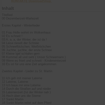
KONTAKTE DownloadShop
.
Inhalt
Titellied
00 Dezemberzeit-Wartezeit
Erstes Kapitel - Winterlieder
01 Frau Holle wohnt im Wolkenhaus
02 Es schneit !
03 A, a, a, der Winter, der ist da !
04 Leise rieselt der Schnee
05 Schneeflöckchen, Weißröckchen
06 Juchhe, juchhe, der erste Schnee
07 Kleine Igel schlafen gern
08 Kommet all und seht ( Unser Schneemann )
09 Wenn es friert und schneit - Kinderwinterzeit
10 Es ist für uns eine Zeit angekommen
Zweites Kapitel - Lieder zu St. Martin
11 Ich geh mit meiner Laterne
12 Laterne, Laterne
13 Ich baue mir eine Laterne
14 Durch die Straßen auf und nieder
15 Laternenzeit (Ist der Winter nah )
16 Hoch über uns die Sterne
17 Sankt Martin
18 Sankt Martin reitet auf dem Pferd