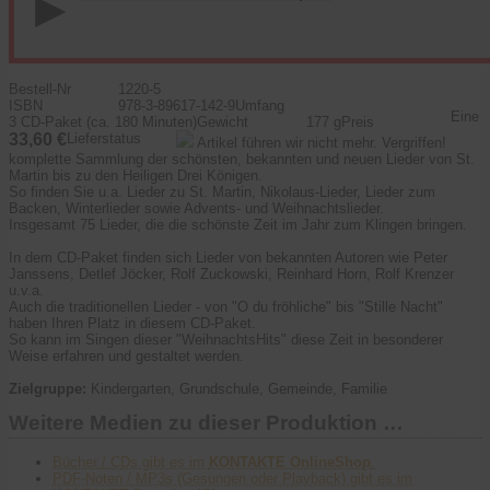
Bestell-Nr
1220-5
ISBN
978-3-89617-142-9
Umfang
Eine
3 CD-Paket (ca. 180 Minuten)
Gewicht
177 g
Preis
33,60 €
Lieferstatus
Artikel führen wir nicht mehr. Vergriffen!
komplette Sammlung der schönsten, bekannten und neuen Lieder von St.
Martin bis zu den Heiligen Drei Königen.
So finden Sie u.a. Lieder zu St. Martin, Nikolaus-Lieder, Lieder zum
Backen, Winterlieder sowie Advents- und Weihnachtslieder.
Insgesamt 75 Lieder, die die schönste Zeit im Jahr zum Klingen bringen.
In dem CD-Paket finden sich Lieder von bekannten Autoren wie Peter
Janssens, Detlef Jöcker, Rolf Zuckowski, Reinhard Horn, Rolf Krenzer
u.v.a.
Auch die traditionellen Lieder - von "O du fröhliche" bis "Stille Nacht"
haben Ihren Platz in diesem CD-Paket.
So kann im Singen dieser "WeihnachtsHits" diese Zeit in besonderer
Weise erfahren und gestaltet werden.
Zielgruppe:
Kindergarten, Grundschule, Gemeinde, Familie
Weitere Medien zu dieser Produktion …
Bücher / CDs gibt es im
KONTAKTE OnlineShop
.
PDF-Noten / MP3s (Gesungen oder Playback) gibt es im