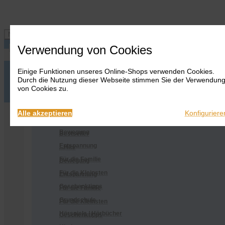
Navigation ein-/ausblenden
Verwendung von Cookies
Einige Funktionen unseres Online-Shops verwenden Cookies.
Anmelden
Onlineshop
Durch die Nutzung dieser Webseite stimmen Sie der Verwendun
Warenkorb
Alles
von Cookies zu.
anzeigen
Merkliste
Anmelden
Warenkorb
Merkliste
Kontakt
Kontakt
Bestseller
Onlineshop
Alle akzeptieren
Konfiguriere
...Hits
Alles anzeigen
Bewegung
Bestseller
Entspannung
...Hits
Für die Familie
Bewegung
Für die Kleinsten
Entspannung
Geschenktipps
Für die Familie
Grundschule
Für die Kleinsten
Hörspiele / Hörbücher
Geschenktipps