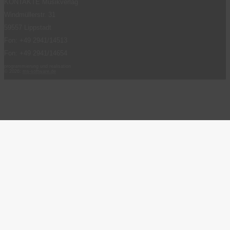
KONTAKTE Musikverlag
Windmüllerstr. 31
59557 Lippstadt
Fon: +49 2941/14513
Fon: +49 2941/14654
programmierung und realisation
© 2026:
ms-software.de