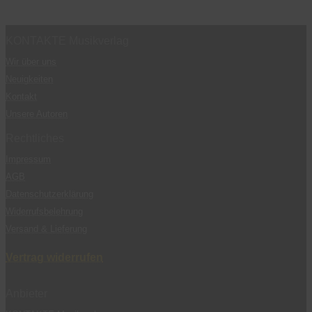
KONTAKTE Musikverlag
Wir über uns
Neuigkeiten
Kontakt
Unsere Autoren
Rechtliches
Impressum
AGB
Datenschutzerklärung
Widerrufsbelehrung
Versand & Lieferung
Vertrag widerrufen
Anbieter