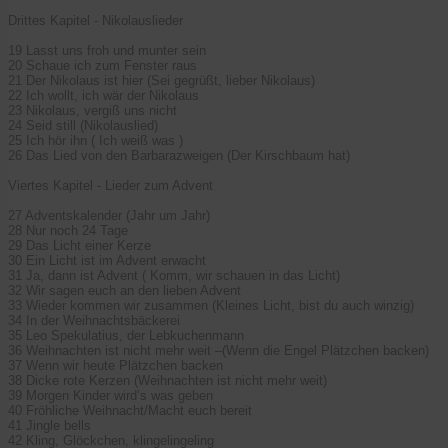
Drittes Kapitel - Nikolauslieder
19 Lasst uns froh und munter sein
20 Schaue ich zum Fenster raus
21 Der Nikolaus ist hier (Sei gegrüßt, lieber Nikolaus)
22 Ich wollt, ich wär der Nikolaus
23 Nikolaus, vergiß uns nicht
24 Seid still (Nikolauslied)
25 Ich hör ihn ( Ich weiß was )
26 Das Lied von den Barbarazweigen (Der Kirschbaum hat)
Viertes Kapitel - Lieder zum Advent
27 Adventskalender (Jahr um Jahr)
28 Nur noch 24 Tage
29 Das Licht einer Kerze
30 Ein Licht ist im Advent erwacht
31 Ja, dann ist Advent ( Komm, wir schauen in das Licht)
32 Wir sagen euch an den lieben Advent
33 Wieder kommen wir zusammen (Kleines Licht, bist du auch winzig)
34 In der Weihnachtsbäckerei
35 Leo Spekulatius, der Lebkuchenmann
36 Weihnachten ist nicht mehr weit –(Wenn die Engel Plätzchen backen)
37 Wenn wir heute Plätzchen backen
38 Dicke rote Kerzen (Weihnachten ist nicht mehr weit)
39 Morgen Kinder wird’s was geben
40 Fröhliche Weihnacht/Macht euch bereit
41 Jingle bells
42 Kling, Glöckchen, klingelingeling