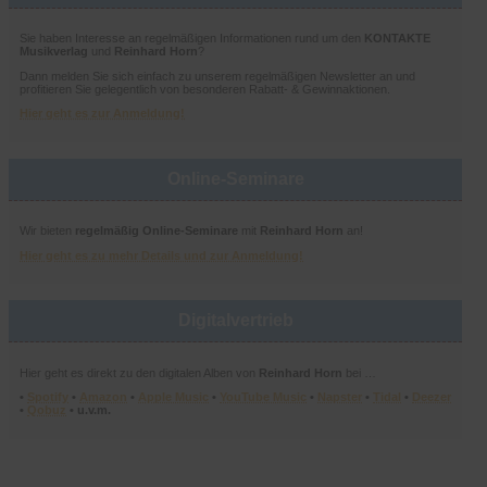
Sie haben Interesse an regelmäßigen Informationen rund um den
KONTAKTE
Musikverlag
und
Reinhard Horn
?
Dann melden Sie sich einfach zu unserem regelmäßigen Newsletter an und
profitieren Sie gelegentlich von besonderen Rabatt- & Gewinnaktionen.
Hier geht es zur Anmeldung!
Online-Seminare
Wir bieten
regelmäßig Online-Seminare
mit
Reinhard Horn
an!
Hier geht es zu mehr Details und zur Anmeldung!
Digitalvertrieb
Hier geht es direkt zu den digitalen Alben von
Reinhard Horn
bei …
•
Spotify
•
Amazon
•
Apple Music
•
YouTube Music
•
Napster
•
Tidal
•
Deezer
•
Qobuz
• u.v.m.