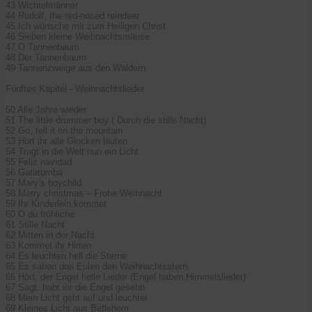
43 Wichtelmänner
44 Rudolf, the red-nosed reindeer
45 Ich wünsche mir zum Heiligen Christ
46 Sieben kleine Weihnachtsmäuse
47 O Tannenbaum
48 Der Tannenbaum
49 Tannenzweige aus den Wäldern
Fünftes Kapitel - Weihnachtslieder
50 Alle Jahre wieder
51 The little drummer boy ( Durch die stille Nacht)
52 Go, tell it on the mountain
53 Hört ihr alle Glocken läuten
54 Tragt in die Welt nun ein Licht
55 Feliz navidad
56 Gatatumba
57 Mary’s boychild
58 Merry christmas – Frohe Weihnacht
59 Ihr Kinderlein kommet
60 O du fröhliche
61 Stille Nacht
62 Mitten in der Nacht
63 Kommet ihr Hirten
64 Es leuchten hell die Sterne
65 Es sahen drei Eulen den Weihnachtsstern
66 Hört, der Engel helle Lieder (Engel haben Himmelslieder)
67 Sagt, habt ihr die Engel gesehn
68 Mein Licht geht auf und leuchtet
69 Kleines Licht aus Betlehem