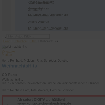
Presse-/TV-Kontakt
Ansprechpartner
Unsere Autoren
Newsletter
12 Punkte über Reinhard Horn
Presse-/TV-Kontakt
Unsere Autoren
12 Punkte über Reinhard Horn
Home
|
Onlineshop
|
...Hits
| WeihnachtsHits
Vergriffen
Merken
Horn, Reinhard; Mölders, Rita; Schröder, Dorothe
WeihnachtsHits
CD-Paket
WeihnachtsHits
Die 75 schönsten, bekanntesten und neuen Weihnachtslieder für Kinder
Hrsg: Reinhard Horn, Rita Mölders, Dorothe Schröder
Ab sofort DIGITAL erhältlich!
www.kontakte-downloadshop.de